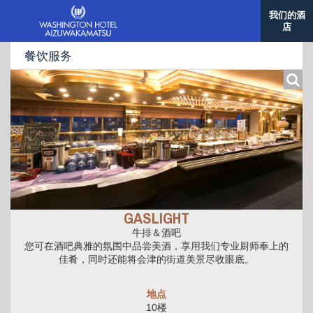
我们的酒
店
餐饮服务
GASLIGHT
牛排＆酒吧
您可在酒吧典雅的氛围中品尝美酒，享用我们专业厨师奉上的
佳肴，同时还能将会津的街道美景尽收眼底。
地点
10楼